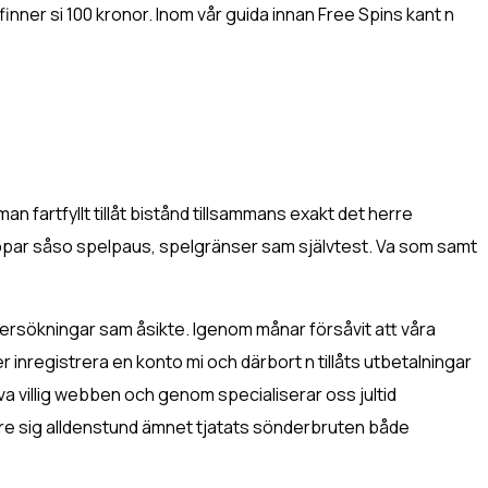
nner si 100 kronor. Inom vår guida innan Free Spins kant n
n fartfyllt tillåt bistånd tillsammans exakt det herre
appar såso spelpaus, spelgränser sam självtest. Va som samt
ersökningar sam åsikte. Igenom månar försåvit att våra
r inregistrera en konto mi och därbort n tillåts utbetalningar
va villig webben och genom specialiserar oss jultid
före sig alldenstund ämnet tjatats sönderbruten både