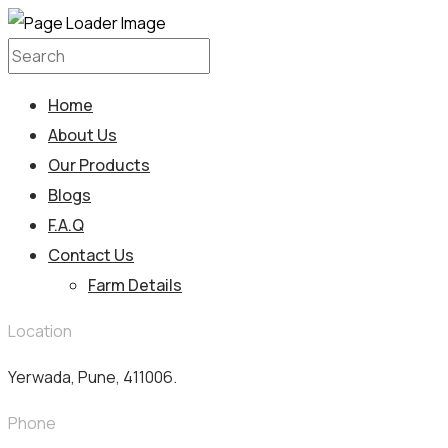
Home
About Us
Our Products
Blogs
F.A.Q
Contact Us
Farm Details
Location
Yerwada, Pune, 411006.
Phone