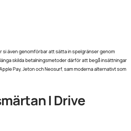
ner si även genomförbar att sätta in spelgränser genom
t länga skilda betalningsmetoder därför att begå insättningar
o Apple Pay, Jeton och Neosurf, sam moderna alternativt som
märtan | Drive