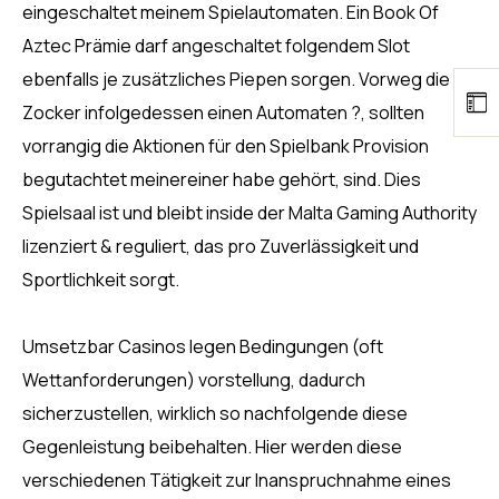
eingeschaltet meinem Spielautomaten. Ein Book Of
Aztec Prämie darf angeschaltet folgendem Slot
ebenfalls je zusätzliches Piepen sorgen. Vorweg die
Zocker infolgedessen einen Automaten ?, sollten
vorrangig die Aktionen für den Spielbank Provision
begutachtet meinereiner habe gehört, sind. Dies
Spielsaal ist und bleibt inside der Malta Gaming Authority
lizenziert & reguliert, das pro Zuverlässigkeit und
Sportlichkeit sorgt.
Umsetzbar Casinos legen Bedingungen (oft
Wettanforderungen) vorstellung, dadurch
sicherzustellen, wirklich so nachfolgende diese
Gegenleistung beibehalten. Hier werden diese
verschiedenen Tätigkeit zur Inanspruchnahme eines