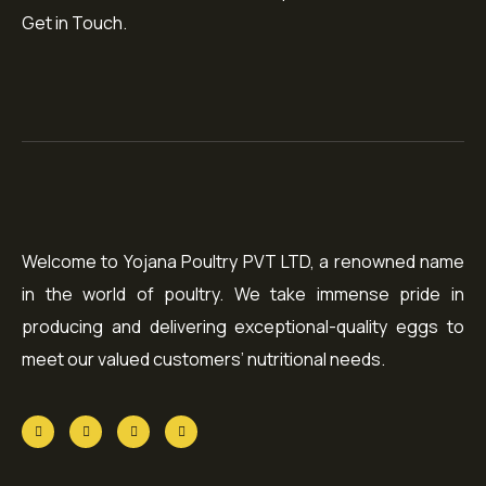
Get in Touch.
Welcome to Yojana Poultry PVT LTD, a renowned name
in the world of poultry. We take immense pride in
producing and delivering exceptional-quality eggs to
meet our valued customers’ nutritional needs.