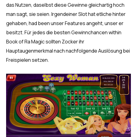
das Nutzen, daselbst diese Gewinne gleichartig hoch
man sagt, sie seien. Irgendeiner Slot hat etliche hinter
gehaben, had been unser Features angeht, unser er
besitzt. Für jedes die besten Gewinnchancen within
Book of Ra Magic sollten Zocker ihr
Hauptaugenmerkmal nach nachfolgende Auslösung bei
Freispielen setzen.