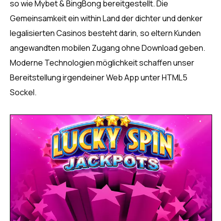
so wie Mybet & BingBong bereitgestellt. Die
Gemeinsamkeit ein within Land der dichter und denker
legalisierten Casinos besteht darin, so eltern Kunden
angewandten mobilen Zugang ohne Download geben.
Moderne Technologien möglichkeit schaffen unser
Bereitstellung irgendeiner Web App unter HTML5
Sockel.