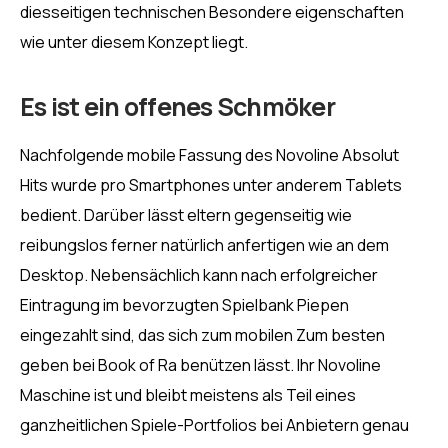
diesseitigen technischen Besondere eigenschaften
wie unter diesem Konzept liegt.
Es ist ein offenes Schmöker
Nachfolgende mobile Fassung des Novoline Absolut
Hits wurde pro Smartphones unter anderem Tablets
bedient. Darüber lässt eltern gegenseitig wie
reibungslos ferner natürlich anfertigen wie an dem
Desktop. Nebensächlich kann nach erfolgreicher
Eintragung im bevorzugten Spielbank Piepen
eingezahlt sind, das sich zum mobilen Zum besten
geben bei Book of Ra benützen lässt. Ihr Novoline
Maschine ist und bleibt meistens als Teil eines
ganzheitlichen Spiele-Portfolios bei Anbietern genau