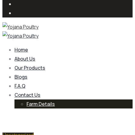
Home
About Us
Our Products
Blogs
F.A.Q
Contact Us
Farm Details
Blog