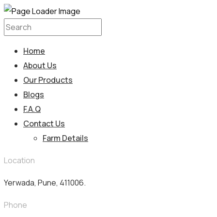
Home
About Us
Our Products
Blogs
F.A.Q
Contact Us
Farm Details
Location
Yerwada, Pune, 411006.
Phone