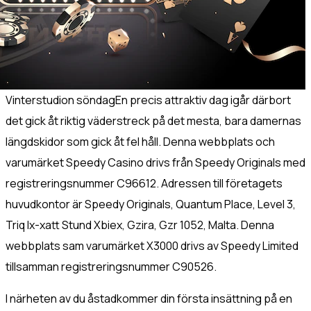
Vinterstudion söndagEn precis attraktiv dag igår därbort
det gick åt riktig väderstreck på det mesta, bara damernas
längdskidor som gick åt fel håll. Denna webbplats och
varumärket Speedy Casino drivs från Speedy Originals med
registreringsnummer C96612. Adressen till företagets
huvudkontor är Speedy Originals, Quantum Place, Level 3,
Triq Ix-xatt Stund Xbiex, Gzira, Gzr 1052, Malta. Denna
webbplats sam varumärket X3000 drivs av Speedy Limited
tillsamman registreringsnummer C90526.
I närheten av du åstadkommer din första insättning på en