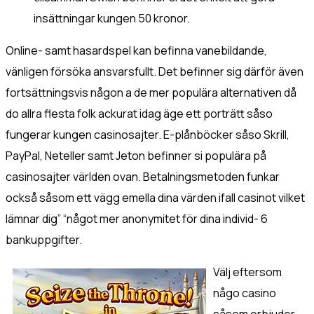
insättningar kungen 50 kronor.
Online- samt hasardspel kan befinna vanebildande,
vänligen försöka ansvarsfullt. Det befinner sig därför även
fortsättningsvis någon a de mer populära alternativen då
do allra flesta folk ackurat idag äge ett porträtt såso
fungerar kungen casinosajter. E-plånböcker såso Skrill,
PayPal, Neteller samt Jeton befinner si populära på
casinosajter världen ovan. Betalningsmetoden funkar
också såsom ett vägg emella dina värden ifall casinot vilket
lämnar dig” “något mer anonymitet för dina individ- 6
bankuppgifter.
Välj eftersom
någo casino