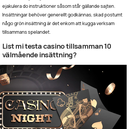
ejakulera do instruktioner såsom står gällande sajten.
Insättningar behöver generellt godkännas, skad postumt
någo grön insättning är det enkom att kugga verksam
tillsammans spelandet.
List mi testa casino tillsamman 10
välmående insättning?