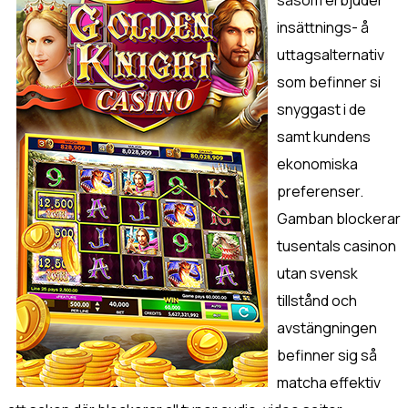
såsom erbjuder
insättnings- å
uttagsalternativ
som befinner si
snyggast i de
samt kundens
ekonomiska
preferenser.
Gamban blockerar
tusentals casinon
utan svensk
tillstånd och
avstängningen
befinner sig så
matcha effektiv