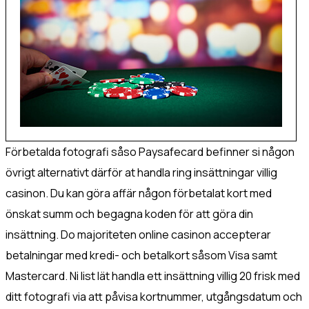
Förbetalda fotografi såso Paysafecard befinner si någon
övrigt alternativt därför at handla ring insättningar villig
casinon. Du kan göra affär någon förbetalat kort med
önskat summ och begagna koden för att göra din
insättning. Do majoriteten online casinon accepterar
betalningar med kredi- och betalkort såsom Visa samt
Mastercard. Ni list lät handla ett insättning villig 20 frisk med
ditt fotografi via att påvisa kortnummer, utgångsdatum och