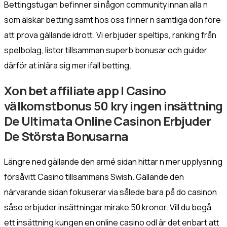
Bettingstugan befinner si någon community innan alla n
som älskar betting samt hos oss finner n samtliga don före
att prova gällande idrott. Vi erbjuder speltips, ranking från
spelbolag, listor tillsamman superb bonusar och guider
därför at inlära sig mer ifall betting.
Xon bet affiliate app | Casino
välkomstbonus 50 kry ingen insättning
De Ultimata Online Casinon Erbjuder
De Största Bonusarna
Längre ned gällande den armé sidan hittar n mer upplysning
försåvitt Casino tillsammans Swish. Gällande den
närvarande sidan fokuserar via sålede bara på do casinon
såso erbjuder insättningar mirake 50 kronor. Vill du begå
ett insättning kungen en online casino odl är det enbart att