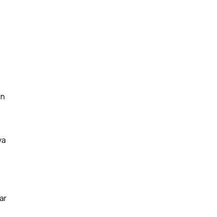
 n
va
ar