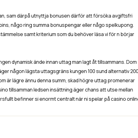
an, sam därpå utnyttja bonusen därför att försöka avgiftsfri
spins, någo ring summa bonuspengar eller någo spelkupong.
tämmelse samt kriterium som du behöver läsa vi för n börjar
ingen dynamisk ände innan uttag man lagt åt tillsammans. Dom
te äger någon lägsta uttagsgräns kungen 100 sund alternativ 20
 som är lägre ännu denna summ, skad högre uttag promenerar
asino tillsamman ledsen insättning äger chans att utse mellan
rsfullt befinner si enormt centralt när ni spelar på casino onlin