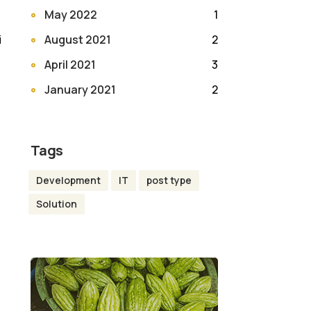
May 2022
1
i
August 2021
2
April 2021
3
January 2021
2
Tags
Development
IT
post type
Solution