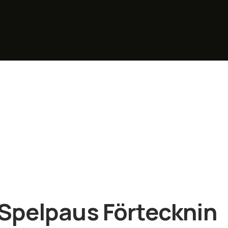
Spelpaus Förtecknin