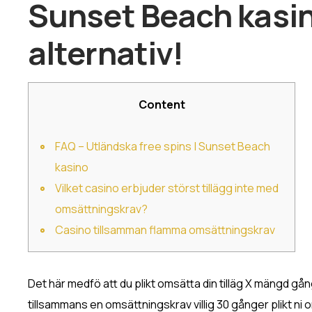
Sunset Beach kasino
alternativ!
Content
FAQ – Utländska free spins | Sunset Beach
kasino
Vilket casino erbjuder störst tillägg inte med
omsättningskrav?
Casino tillsamman flamma omsättningskrav
Det här medfö att du plikt omsätta din tilläg X mängd gånger 
tillsammans en omsättningskrav villig 30 gånger plikt ni