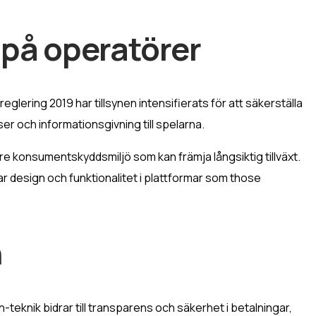
 på operatörer
glering 2019 har tillsynen intensifierats för att säkerställa
r och informationsgivning till spelarna.
 konsumentskyddsmiljö som kan främja långsiktig tillväxt.
ar design och funktionalitet i plattformar som those
n
-teknik bidrar till transparens och säkerhet i betalningar,