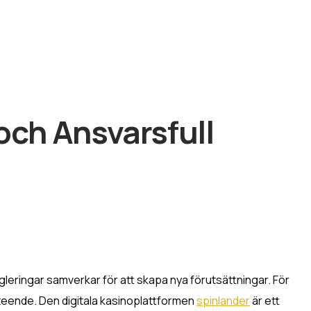
och Ansvarsfull
eringar samverkar för att skapa nya förutsättningar. För
eteende. Den digitala kasinoplattformen
spinlander
är ett