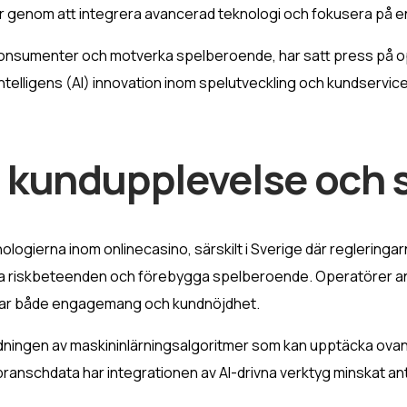
ar genom att integrera avancerad teknologi och fokusera på en
a konsumenter och motverka spelberoende, har satt press på 
ll intelligens (AI) innovation inom spelutveckling och kundserv
tra kundupplevelse och
 teknologierna inom onlinecasino, särskilt i Sverige där reglerin
iera riskbeteenden och förebygga spelberoende. Operatörer a
 ökar både engagemang och kundnöjdhet.
dningen av maskininlärningsalgoritmer som kan upptäcka ovan
t branschdata har integrationen av AI-drivna verktyg minskat an