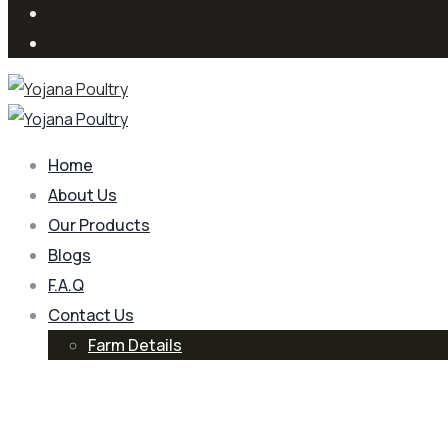
Home
About Us
Our Products
Blogs
F.A.Q
Contact Us
Farm Details