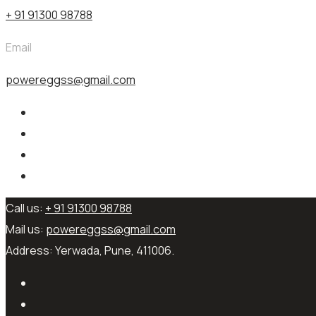
+ 91 91300 98788
Email
powereggss@gmail.com
Call us:
+ 91 91300 98788
Mail us:
powereggss@gmail.com
Address:
Yerwada, Pune, 411006.