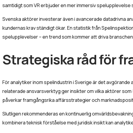
samtidigt som VR erbjuder en mer immersiv spelupplevelse 
Svenska aktörer investerar även i avancerade datadrivna ana
kundernas krav ständigt ökar. En statistik från Spelinspekt
spelupplevelser – en trend som kommer att driva bransche
Strategiska råd för 
För analytiker inom spelindustrin i Sverige är det avgörande 
relaterade ansvarsverktyg ger insikter om vilka aktörer so
påverkar framgångsrika affärsstrategier och marknadsposit
Slutligen rekommenderas en kontinuerlig omvärldsbevakning a
kombinera teknisk förståelse med juridisk insikt kan analytike