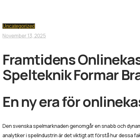
Uncategorized
November 13, 2025
Framtidens Onlinekasi
Spelteknik Formar B
En ny era för onlineka
Den svenska spelmarknaden genomgår en snabb och dynamisk f
analytiker i spelindustrin är det viktigt att förstå hur de