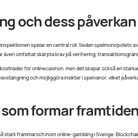
ing och dess påverkan
linspektionen spelar en central roll. Sedan spelmonopolets avre
även omfattat skärpta krav på verifiering, transaktionsgränse
stnader för onlinecasinon, men det skapar också en starkare
avstängning och möjliggöra insikter i spelvanor, vilket påverk
 som formar framtide
 på stark frammarsch inom online-gambling i Sverige. Blockchain