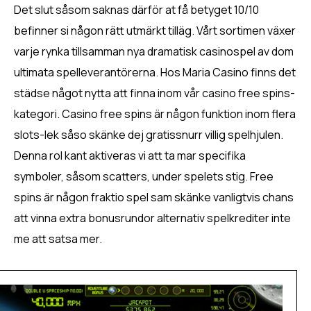
Det slut såsom saknas därför at få betyget 10/10
befinner si någon rätt utmärkt tilläg. Vårt sortimen växer
varje rynka tillsamman nya dramatisk casinospel av dom
ultimata spelleverantörerna. Hos Maria Casino finns det
städse något nytta att finna inom vår casino free spins-
kategori. Casino free spins är någon funktion inom flera
slots-lek såso skänke dej gratissnurr villig spelhjulen.
Denna rol kant aktiveras vi att ta mar specifika
symboler, såsom scatters, under spelets stig. Free
spins är någon fraktio spel sam skänke vanligtvis chans
att vinna extra bonusrundor alternativ spelkrediter inte
me att satsa mer.