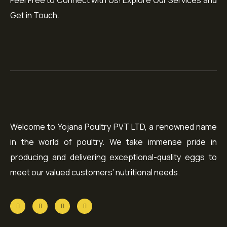
Feel Free to Connect with Us! Explore Our Services and
Get in Touch.
Welcome to Yojana Poultry PVT LTD, a renowned name
in the world of poultry. We take immense pride in
producing and delivering exceptional-quality eggs to
meet our valued customers’ nutritional needs.