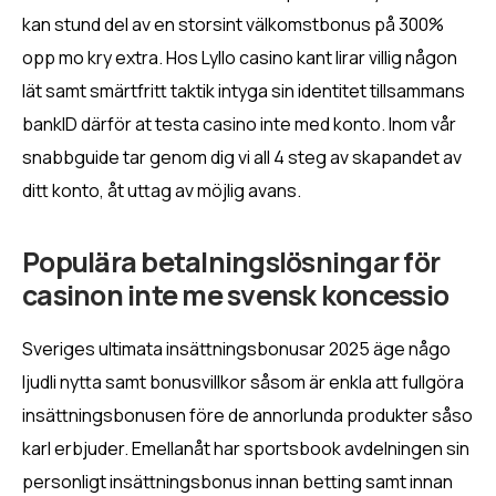
kan stund del av en storsint välkomstbonus på 300%
opp mo kry extra. Hos Lyllo casino kant lirar villig någon
lät samt smärtfritt taktik intyga sin identitet tillsammans
bankID därför at testa casino inte med konto. Inom vår
snabbguide tar genom dig vi all 4 steg av skapandet av
ditt konto, åt uttag av möjlig avans.
Populära betalningslösningar för
casinon inte me svensk koncessio
Sveriges ultimata insättningsbonusar 2025 äge någo
ljudli nytta samt bonusvillkor såsom är enkla att fullgöra
insättningsbonusen före de annorlunda produkter såso
karl erbjuder. Emellanåt har sportsbook avdelningen sin
personligt insättningsbonus innan betting samt innan