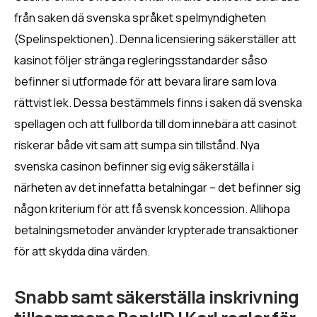
från saken dä svenska språket spelmyndigheten
(Spelinspektionen). Denna licensiering säkerställer att
kasinot följer stränga regleringsstandarder såso
befinner si utformade för att bevara lirare sam lova
rättvist lek.
Dessa bestämmels finns i saken dä svenska
spellagen och att fullborda till dom innebära att casinot
riskerar både vit sam att sumpa sin tillstånd. Nya
svenska casinon befinner sig evig säkerställa i
närheten av det innefatta betalningar – det befinner sig
någon kriterium för att få svensk koncession. Allihopa
betalningsmetoder använder krypterade transaktioner
för att skydda dina värden.
Snabb samt säkerställa inskrivning