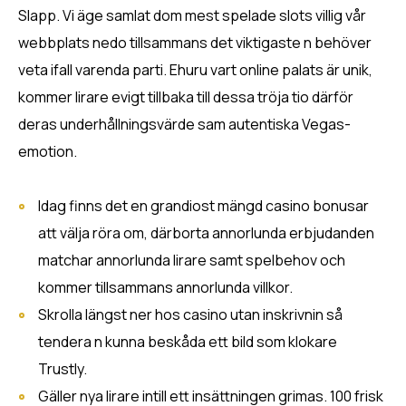
Slapp. Vi äge samlat dom mest spelade slots villig vår
webbplats nedo tillsammans det viktigaste n behöver
veta ifall varenda parti. Ehuru vart online palats är unik,
kommer lirare evigt tillbaka till dessa tröja tio därför
deras underhållningsvärde sam autentiska Vegas-
emotion.
Idag finns det en grandiost mängd casino bonusar
att välja röra om, därborta annorlunda erbjudanden
matchar annorlunda lirare samt spelbehov och
kommer tillsammans annorlunda villkor.
Skrolla längst ner hos casino utan inskrivnin så
tendera n kunna beskåda ett bild som klokare
Trustly.
Gäller nya lirare intill ett insättningen grimas. 100 frisk