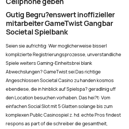
Cellphone geben
Gutig Begru?enswert inoffizieller
mitarbeiter GameTwist Gangbar
Societal Spielbank
Seien sie aufrichtig: Wer moglicherweise bisserl
komplizierte Registrierungsprozesse, unverstandliche
Spiele weiters Gaming-Einheitsbrei blank
Abwechslungen? GameTwist sei Das richtige
Angeschlossen Societal Casino zu handen kosmos
ebendiese, die in hinblick auf Spielspa? geradlinig uff
den Location besuchen vorhaben. Das hei?t: Vom
einfachen Social Slot mit 5 Glatten solange bis zum
komplexen Public Casinospiel z. hd. echte Pros findest
respons as part of die schreiber die gesamtheit,