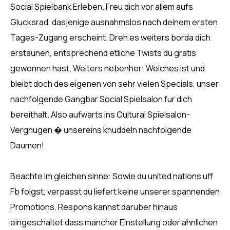
Social Spielbank Erleben. Freu dich vor allem aufs
Glucksrad, dasjenige ausnahmslos nach deinem ersten
Tages-Zugang erscheint. Dreh es weiters borda dich
erstaunen, entsprechend etliche Twists du gratis
gewonnen hast. Weiters nebenher: Welches ist und
bleibt doch des eigenen von sehr vielen Specials, unser
nachfolgende Gangbar Social Spielsalon fur dich
bereithalt. Also aufwarts ins Cultural Spielsalon-
Vergnugen � unsereins knuddeln nachfolgende
Daumen!
Beachte im gleichen sinne: Sowie du united nations uff
Fb folgst, verpasst du liefert keine unserer spannenden
Promotions. Respons kannst daruber hinaus
eingeschaltet dass mancher Einstellung oder ahnlichen