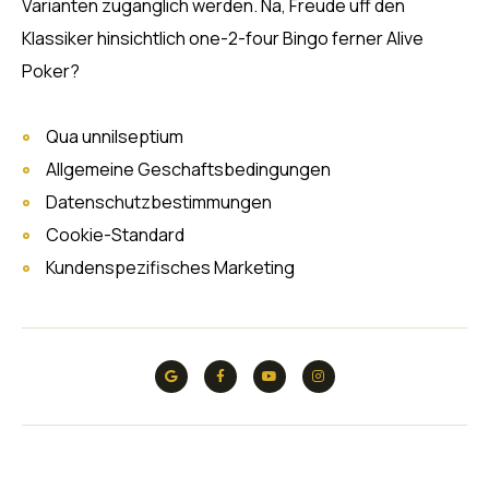
Varianten zuganglich werden. Na, Freude uff den
Klassiker hinsichtlich one-2-four Bingo ferner Alive
Poker?
Qua unnilseptium
Allgemeine Geschaftsbedingungen
Datenschutzbestimmungen
Cookie-Standard
Kundenspezifisches Marketing