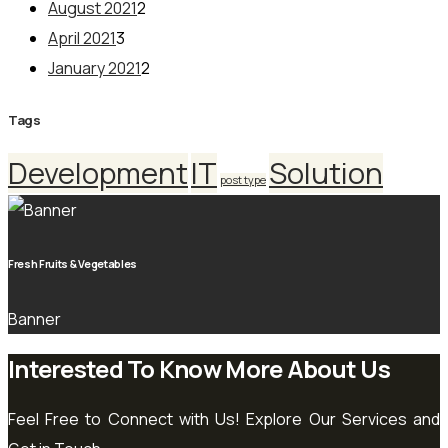
August 2021
2
April 2021
3
January 2021
2
Tags
Development
IT
Solution
post type
Fresh Fruits & Vegetables
Banner
Interested To Know More About Us
Feel Free to Connect with Us! Explore Our Services and