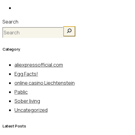
Search
Category
aliexpressofficial.com
Egg Facts!
online casino Liechtenstein
Pablic
Sober living
Uncategorized
Latest Posts