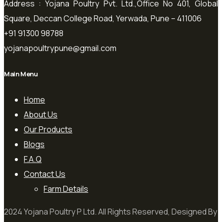
Address : Yojana Poultry Pvt. Ltd.,Office No 401, Global
Square, Deccan College Road, Yerwada, Pune – 411006
+91 91300 98788
yojanapoultrypune@gmail.com
Main Menu
Home
About Us
Our Products
Blogs
F.A.Q
Contact Us
Farm Details
2024 Yojana Poultry P Ltd. All Rights Reserved, Designed By