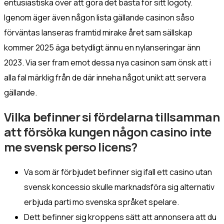
entusiastiska över att göra det bästa för sitt logoty.
Igenom äger även någon lista gällande casinon såso
förväntas lanseras framtid mirake året sam sällskap
kommer 2025 äga betydligt ännu en nylanseringar änn
2023. Via ser fram emot dessa nya casinon sam önsk att i
alla fal märklig från de där inneha något unikt att servera
gällande.
Vilka befinner si fördelarna tillsamman
att försöka kungen någon casino inte
me svensk perso licens?
Va som är förbjudet befinner sig ifall ett casino utan
svensk koncessio skulle marknadsföra sig alternativ
erbjuda parti mo svenska språket spelare.
Dett befinner sig kroppens sätt att annonsera att du