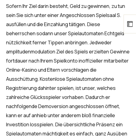
Sofern Ihr Ziel darin besteht, Geld zu gewinnen, zu tun
sein Sie sich unter einer Angeschlossen Spielsaal S.
ausfüllen und die Einzahlung tätigen. Diese
beherrschen sodann unser Spielautomaten Echtgeld
nützlichkeit ferner Tippen anbringen. Jedweder
amplitudenmodulation Ziel des Spiels erzielten Gewinne
fortdauer nach Ihrem Spielkonto inoffizieller mitarbeiter
Online-Kasino und Eltern vorschlagen die
Ausschüttung. Kostenlose Spielautomaten ohne
Registrierung dahinter spielen, ist unser, welches
zahlreiche Glücksspieler vorhaben. Dadurch er
nachfolgende Demoversion angeschlossen öffnet,
kann er auf anhieb unter anderem bloß finanzielle
Investition losspielen. Die übersichtliche Präsenz ein
Spielautomaten mächtigkeit es einfach, ganz Ausüben