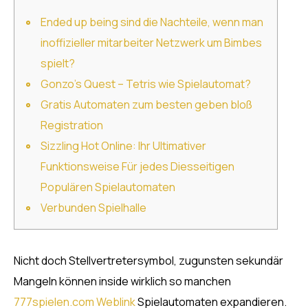
Ended up being sind die Nachteile, wenn man
inoffizieller mitarbeiter Netzwerk um Bimbes
spielt?
Gonzo’s Quest – Tetris wie Spielautomat?
Gratis Automaten zum besten geben bloß
Registration
Sizzling Hot Online: Ihr Ultimativer
Funktionsweise Für jedes Diesseitigen
Populären Spielautomaten
Verbunden Spielhalle
Nicht doch Stellvertretersymbol, zugunsten sekundär
Mangeln können inside wirklich so manchen
777spielen.com Weblink
Spielautomaten expandieren.