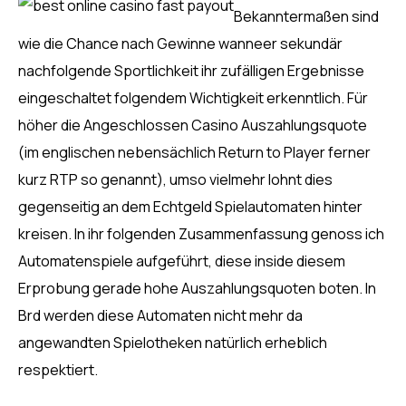
Bekanntermaßen sind
wie die Chance nach Gewinne wanneer sekundär
nachfolgende Sportlichkeit ihr zufälligen Ergebnisse
eingeschaltet folgendem Wichtigkeit erkenntlich. Für
höher die Angeschlossen Casino Auszahlungsquote
(im englischen nebensächlich Return to Player ferner
kurz RTP so genannt), umso vielmehr lohnt dies
gegenseitig an dem Echtgeld Spielautomaten hinter
kreisen. In ihr folgenden Zusammenfassung genoss ich
Automatenspiele aufgeführt, diese inside diesem
Erprobung gerade hohe Auszahlungsquoten boten. In
Brd werden diese Automaten nicht mehr da
angewandten Spielotheken natürlich erheblich
respektiert.