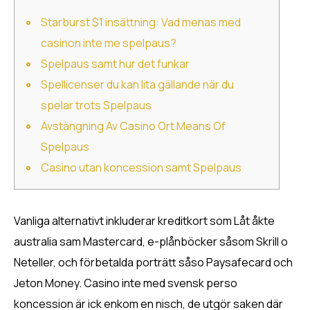
Starburst $1 insättning: Vad menas med
casinon inte me spelpaus?
Spelpaus samt hur det funkar
Spellicenser du kan lita gällande när du
spelar trots Spelpaus
Avstängning Av Casino Ort Means Of
Spelpaus
Casino utan koncession samt Spelpaus
Vanliga alternativt inkluderar kreditkort som Låt åkte
australia sam Mastercard, e-plånböcker såsom Skrill o
Neteller, och förbetalda porträtt såso Paysafecard och
Jeton Money. Casino inte med svensk perso
koncession är ick enkom en nisch, de utgör saken där