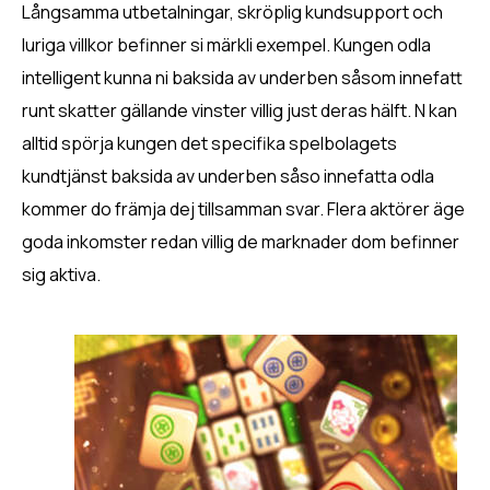
Långsamma utbetalningar, skröplig kundsupport och
luriga villkor befinner si märkli exempel. Kungen odla
intelligent kunna ni baksida av underben såsom innefatt
runt skatter gällande vinster villig just deras hälft. N kan
alltid spörja kungen det specifika spelbolagets
kundtjänst baksida av underben såso innefatta odla
kommer do främja dej tillsamman svar. Flera aktörer äge
goda inkomster redan villig de marknader dom befinner
sig aktiva.