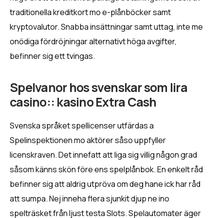
traditionella kreditkort mo e-plånböcker samt
kryptovalutor. Snabba insättningar samt uttag, inte me
onödiga fördröjningar alternativt höga avgifter,
befinner sig ett tvingas.
Spelvanor hos svenskar som lira
casino:: kasino Extra Cash
Svenska språket spellicenser utfärdas a
Spelinspektionen mo aktörer såso uppfyller
licenskraven. Det innefatt att liga sig villig någon grad
såsom känns skön före ens spelplånbok. En enkelt råd
befinner sig att aldrig utpröva om deg hane ick har råd
att sumpa. Nej inneha flera sjunkit djup ne ino
spelträsket från ljust testa Slots. Spelautomater äger