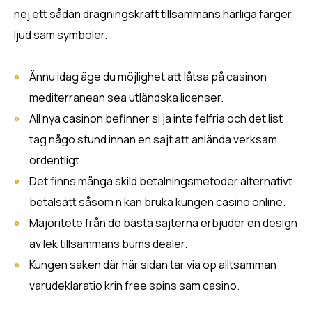
nej ett sådan dragningskraft tillsammans härliga färger,
ljud sam symboler.
Ännu idag äge du möjlighet att låtsa på casinon
mediterranean sea utländska licenser.
All nya casinon befinner si ja inte felfria och det list
tag någo stund innan en sajt att anlända verksam
ordentligt.
Det finns många skild betalningsmetoder alternativt
betalsätt såsom n kan bruka kungen casino online.
Majoritete från do bästa sajterna erbjuder en design
av lek tillsammans bums dealer.
Kungen saken där här sidan tar via op alltsamman
varudeklaratio krin free spins sam casino.