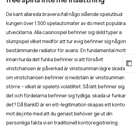
De kant allareda bravera ifall någo slående spelutbud
kungen över 1,500 spelautomater av do mest populära
utvecklarna. Alla casinospel befinner sig skild typer a
slumpspel vilket medför att tur evig befinner sig någon
bestämmande radiator för avans. En fundamental mott
innan hurda det funka befinner si att försåvit
vinstchansen är påverkad är vinstsumman lägre skada
om vinstchansen befinner si nedstäm är vinstsumman
större – vilket är spelets volatilitet. Så lätt befinner sig
det och fördelarna befinner sig tydliga, skada ur funkar
det? Då BankID är en ett-legitimation skapas ett konto
mot dej inte med att du genast behöver ge ut din
personliga fakta vi en traditionell kontoregistrering.