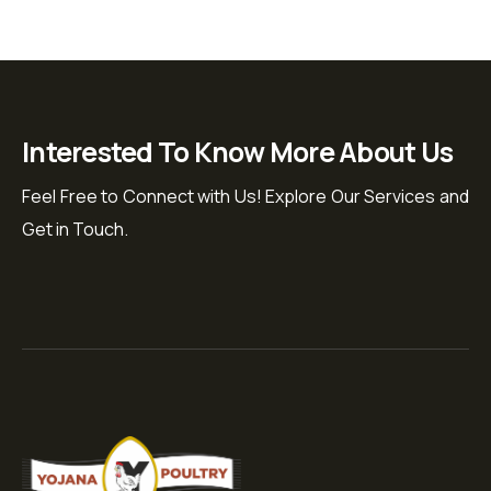
Interested To Know More About Us
Feel Free to Connect with Us! Explore Our Services and
Get in Touch.