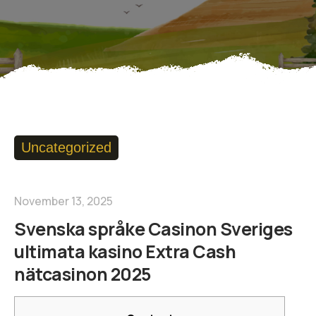
Uncategorized
November 13, 2025
Svenska språke Casinon Sveriges
ultimata kasino Extra Cash
nätcasinon 2025