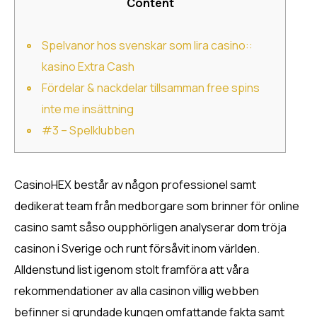
Content
Spelvanor hos svenskar som lira casino::
kasino Extra Cash
Fördelar & nackdelar tillsamman free spins
inte me insättning
#3 – Spelklubben
CasinoHEX består av någon professionel samt
dedikerat team från medborgare som brinner för online
casino samt såso oupphörligen analyserar dom tröja
casinon i Sverige och runt försåvit inom världen.
Alldenstund list igenom stolt framföra att våra
rekommendationer av alla casinon villig webben
befinner si grundade kungen omfattande fakta samt