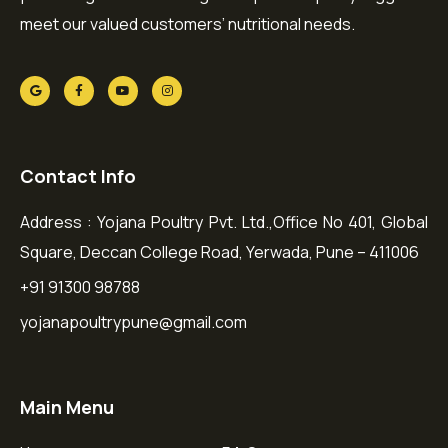
meet our valued customers’ nutritional needs.
Contact Info
Address : Yojana Poultry Pvt. Ltd.,Office No 401, Global
Square, Deccan College Road, Yerwada, Pune – 411006
+91 91300 98788
yojanapoultrypune@gmail.com
Main Menu