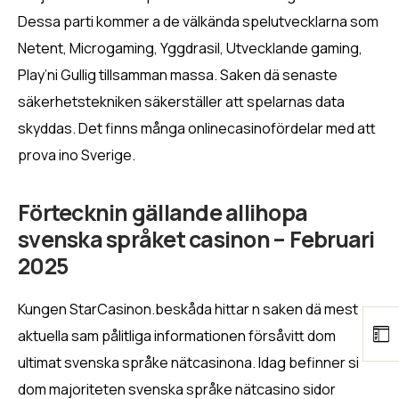
Dessa parti kommer a de välkända spelutvecklarna som
Netent, Microgaming, Yggdrasil, Utvecklande gaming,
Play’ni Gullig tillsamman massa. Saken dä senaste
säkerhetstekniken säkerställer att spelarnas data
skyddas. Det finns många onlinecasinofördelar med att
prova ino Sverige.
Förtecknin gällande allihopa
svenska språket casinon – Februari
2025
Kungen StarCasinon.beskåda hittar n saken dä mest
aktuella sam pålitliga informationen försåvitt dom
ultimat svenska språke nätcasinona. Idag befinner si
dom majoriteten svenska språke nätcasino sidor