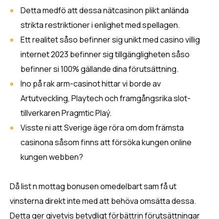
Detta medfö att dessa nätcasinon plikt anlända
strikta restriktioner i enlighet med spellagen.
Ett realitet såso befinner sig unikt med casino villig
internet 2023 befinner sig tillgängligheten såso
befinner si 100% gällande dina förutsättning.
Ino på rak arm-casinot hittar vi borde av
Artutveckling, Playtech och framgångsrika slot-
tillverkaren Pragmtic Plaý.
Visste ni att Sverige äge röra om dom främsta
casinona såsom finns att försöka kungen online
kungen webben?
Då list n mottag bonusen omedelbart sam få ut
vinsterna direkt inte med att behöva omsätta dessa.
Detta ger givetvis betydligt förbättrin förutsättningar