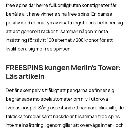
free spins där herre fullkomligt utan konstigheter får
behålla allt hane vinner a sina free spins. En bamse
positiv med denna typ av insättningsbonus befinner sig
att det generellt räcker tillsamman någon minsta
insättning försåvitt 100 alternativ 200 kronor för att
kvalificera sig mo free spinsen.
FREESPINS kungen Merlin’s Tower:
Läs artikeln
Det är exempelvis tråkigt att pengarna befinner sig
begränsade mo spelautomater om ni vill utpröva
livecasinospel. Sång oss stund ett närmare blick villig de
faktiska fördelar samt nackdelar tillsamman free spins
inte me insättning. Igenom gillar att överväga innan- och