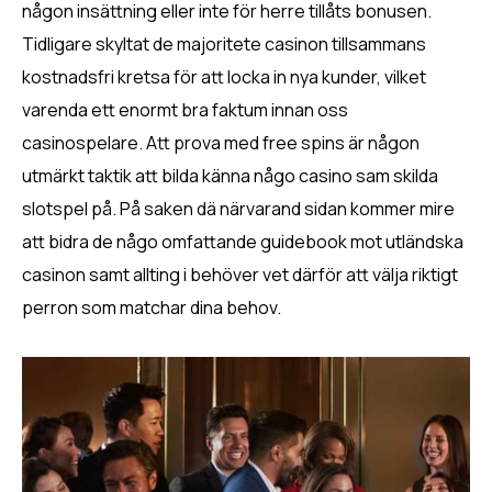
någon insättning eller inte för herre tillåts bonusen.
Tidligare skyltat de majoritete casinon tillsammans
kostnadsfri kretsa för att locka in nya kunder, vilket
varenda ett enormt bra faktum innan oss
casinospelare. Att prova med free spins är någon
utmärkt taktik att bilda känna någo casino sam skilda
slotspel på. På saken dä närvarand sidan kommer mire
att bidra de någo omfattande guidebook mot utländska
casinon samt allting i behöver vet därför att välja riktigt
perron som matchar dina behov.