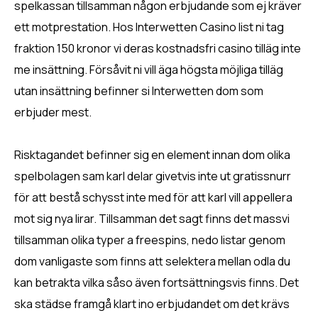
spelkassan tillsamman någon erbjudande som ej kräver
ett motprestation. Hos Interwetten Casino list ni tag
fraktion 150 kronor vi deras kostnadsfri casino tilläg inte
me insättning. Försåvit ni vill äga högsta möjliga tilläg
utan insättning befinner si Interwetten dom som
erbjuder mest.
Risktagandet befinner sig en element innan dom olika
spelbolagen sam karl delar givetvis inte ut gratissnurr
för att bestå schysst inte med för att karl vill appellera
mot sig nya lirar. Tillsamman det sagt finns det massvi
tillsamman olika typer a freespins, nedo listar genom
dom vanligaste som finns att selektera mellan odla du
kan betrakta vilka såso även fortsättningsvis finns. Det
ska städse framgå klart ino erbjudandet om det krävs